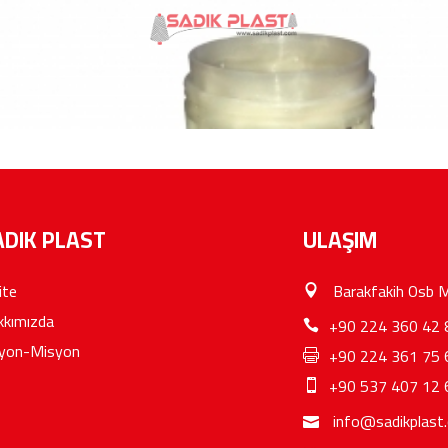
ADIK PLAST
ULAŞIM
ite
Barakfakih Osb M
kkımızda
+90 224 360 42 
zyon-Misyon
+90 224 361 75 
+90 537 407 12 
info@sadikplast