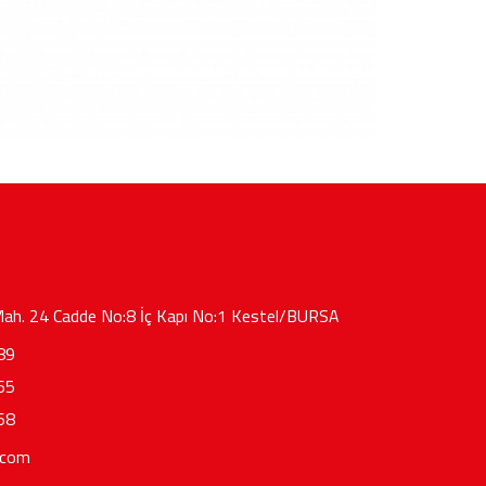
ah. 24 Cadde No:8 İç Kapı No:1 Kestel/BURSA
89
65
68
.com