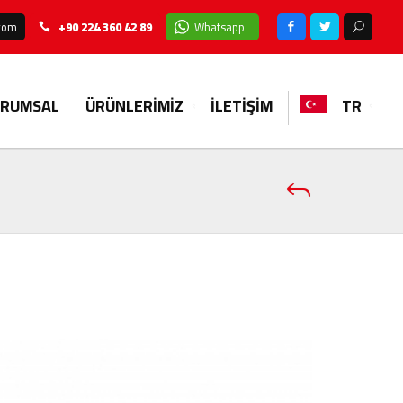
.com
+90 224 360 42 89
Whatsapp
URUMSAL
ÜRÜNLERİMİZ
İLETİŞİM
TR