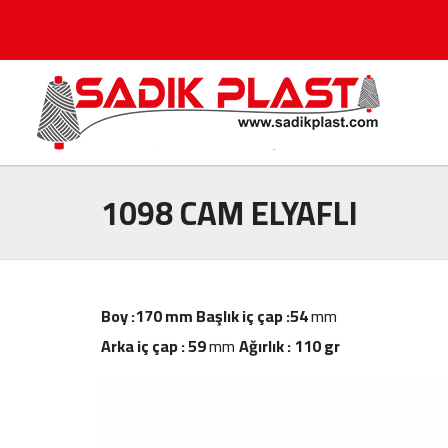
1098 CAM ELYAFLI
Boy :170 mm
Başlık iç çap :54
mm
Arka iç çap : 59
mm
Ağırlık : 110 gr