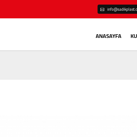
info@sadikplast
ANASAYFA
K