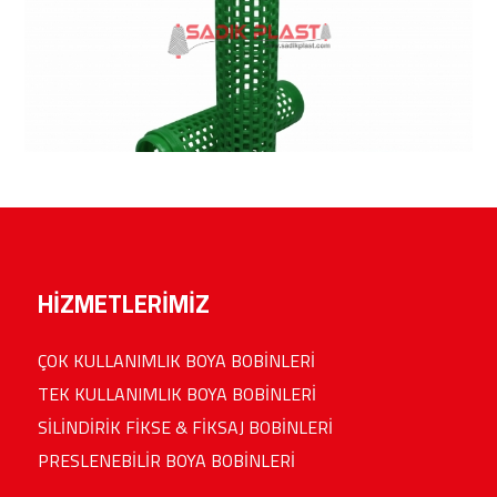
HİZMETLERİMİZ
ÇOK KULLANIMLIK BOYA BOBİNLERİ
TEK KULLANIMLIK BOYA BOBİNLERİ
SİLİNDİRİK FİKSE & FİKSAJ BOBİNLERİ
PRESLENEBİLİR BOYA BOBİNLERİ