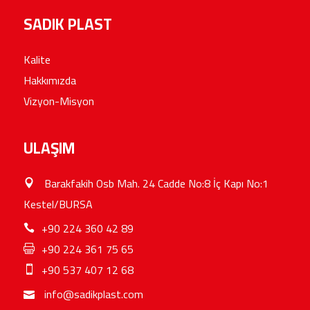
SADIK PLAST
Kalite
Hakkımızda
Vizyon-Misyon
ULAŞIM
Barakfakih Osb Mah. 24 Cadde No:8 İç Kapı No:1
Kestel/BURSA
+90 224 360 42 89
+90 224 361 75 65
+90 537 407 12 68
info@sadikplast.com