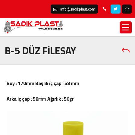
info@sadikplast.com
B-5 DÜZ FİLESAY
Boy : 170
mm
Başlık iç çap : 58
mm
Arka iç çap : 58
mm
Ağırlık : 50
gr