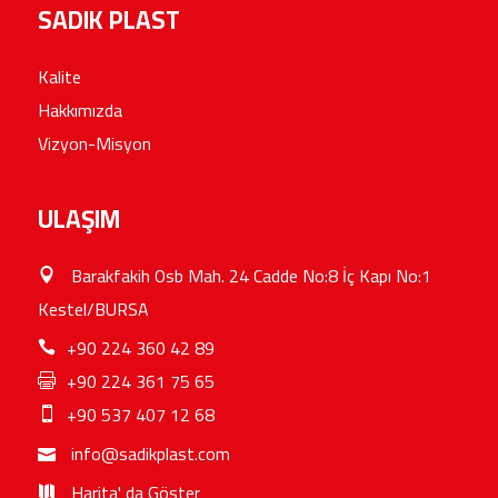
SADIK PLAST
Kalite
Hakkımızda
Vizyon-Misyon
ULAŞIM
Barakfakih Osb Mah. 24 Cadde No:8 İç Kapı No:1
Kestel/BURSA
+90 224 360 42 89
+90 224 361 75 65
+90 537 407 12 68
info@sadikplast.com
Harita' da Göster