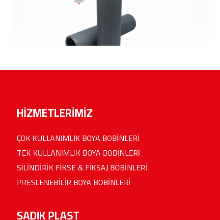
HİZMETLERİMİZ
ÇOK KULLANIMLIK BOYA BOBİNLERİ
TEK KULLANIMLIK BOYA BOBİNLERİ
SİLİNDİRİK FİKSE & FİKSAJ BOBİNLERİ
PRESLENEBİLİR BOYA BOBİNLERİ
SADIK PLAST