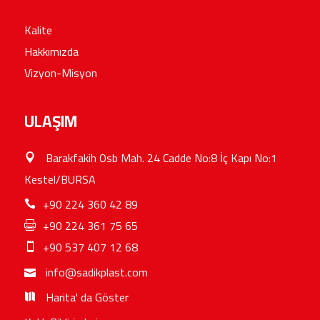
Kalite
Hakkımızda
Vizyon-Misyon
ULAŞIM
Barakfakih Osb Mah. 24 Cadde No:8 İç Kapı No:1
Kestel/BURSA
+90 224 360 42 89
+90 224 361 75 65
+90 537 407 12 68
info@sadikplast.com
Harita' da Göster